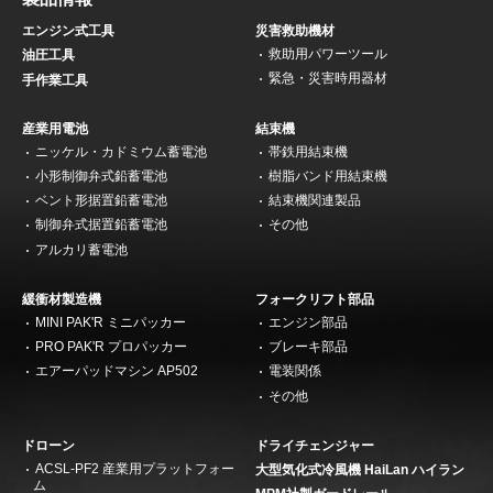
エンジン式工具
災害救助機材
救助用パワーツール
油圧工具
緊急・災害時用器材
手作業工具
産業用電池
結束機
ニッケル・カドミウム蓄電池
帯鉄用結束機
小形制御弁式鉛蓄電池
樹脂バンド用結束機
ベント形据置鉛蓄電池
結束機関連製品
制御弁式据置鉛蓄電池
その他
アルカリ蓄電池
緩衝材製造機
フォークリフト部品
MINI PAK'R ミニパッカー
エンジン部品
PRO PAK'R プロパッカー
ブレーキ部品
エアーパッドマシン AP502
電装関係
その他
ドローン
ドライチェンジャー
ACSL-PF2 産業用プラットフォー
大型気化式冷風機 HaiLan ハイラン
ム