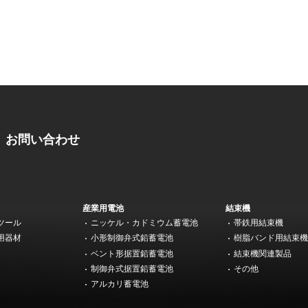
お問い合わせ
産業用電池
結束機
ツール
ニッケル・カドミウム蓄電池
帯鉄用結束機
用器材
小形制御弁式鉛蓄電池
樹脂バンド用結束
ベント形据置鉛蓄電池
結束機関連製品
制御弁式据置鉛蓄電池
その他
アルカリ蓄電池