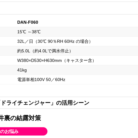
DAN-F060
15℃ ～38℃
32L／日（30℃ 90％RH 60Hz の場合）
約5.0L（約4.0Lで満水停止）
W380×D530×H630mm（キャスター含）
41kg
電源単相100V 50／60Hz
「ドライチェンジャー」の活用シーン
井裏の結露対策
のお悩み