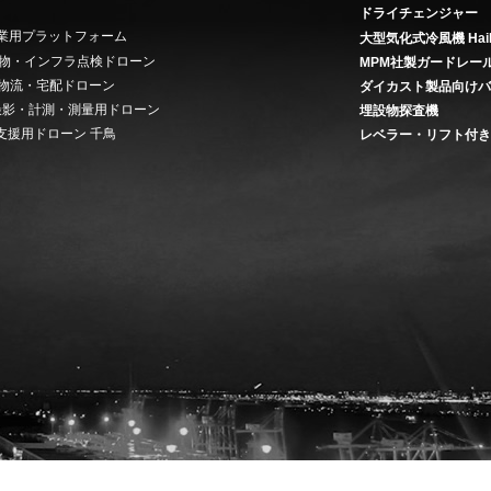
ドライチェンジャー
 産業用プラットフォーム
大型気化式冷風機 Hai
on 建物・インフラ点検ドローン
MPM社製ガードレー
ery 物流・宅配ドローン
ダイカスト製品向け
ey 撮影・計測・測量用ドローン
埋設物探査機
支援用ドローン 千鳥
レベラー・リフト付