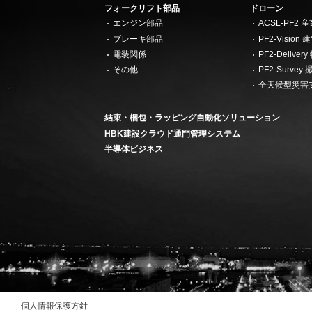
フォークリフト部品
ドローン
エンジン部品
ACSL-PF2
ブレーキ部品
PF2-Visi
電装関係
PF2-Deliv
その他
PF2-Surv
全天候型災害
結束・梱包・ラッピング自動化ソリューション
HBK建設クラウド通門管理システム
半導体ビジネス
個人情報保護方針