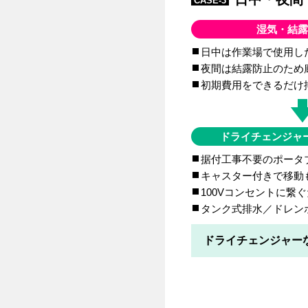
CASE-3
湿気・結露
日中は作業場で使用し
夜間は結露防止のため
初期費用をできるだけ
ドライチェンジャ
据付工事不要のポータ
キャスター付きで移動
100Vコンセントに繋
タンク式排水／ドレン
ドライチェンジャー