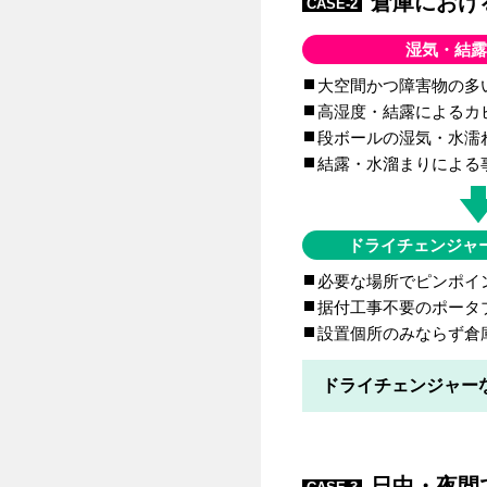
倉庫におけ
CASE-2
湿気・結露
大空間かつ障害物の多
高湿度・結露によるカ
段ボールの湿気・水濡
結露・水溜まりによる
ドライチェンジャ
必要な場所でピンポイ
据付工事不要のポータ
設置個所のみならず倉
ドライチェンジャー
日中・夜間