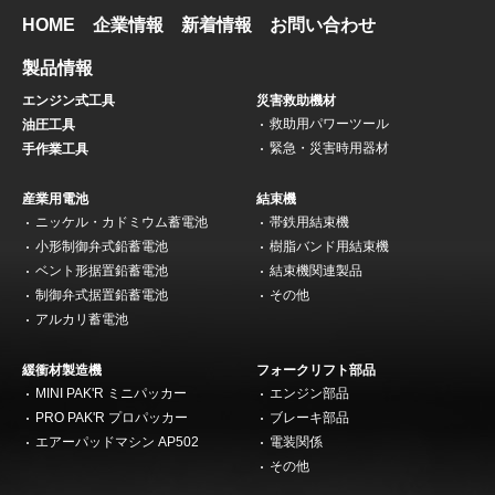
HOME
企業情報
新着情報
お問い合わせ
製品情報
エンジン式工具
災害救助機材
救助用パワーツール
油圧工具
緊急・災害時用器材
手作業工具
産業用電池
結束機
ニッケル・カドミウム蓄電池
帯鉄用結束機
小形制御弁式鉛蓄電池
樹脂バンド用結束機
ベント形据置鉛蓄電池
結束機関連製品
制御弁式据置鉛蓄電池
その他
アルカリ蓄電池
緩衝材製造機
フォークリフト部品
MINI PAK'R ミニパッカー
エンジン部品
PRO PAK'R プロパッカー
ブレーキ部品
エアーパッドマシン AP502
電装関係
その他