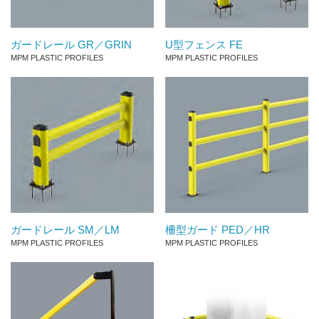
ガードレール GR／GRIN
U型フェンス FE
MPM PLASTIC PROFILES
MPM PLASTIC PROFILES
ガードレール SM／LM
柵型ガード PED／HR
MPM PLASTIC PROFILES
MPM PLASTIC PROFILES