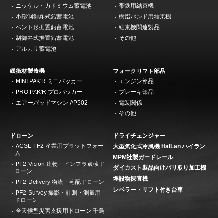
ニッケル・カドミウム蓄電池
帯鉄用結束機
小形制御弁式鉛蓄電池
樹脂バンド用結束機
ベント形据置鉛蓄電池
結束機関連製品
制御弁式据置鉛蓄電池
その他
アルカリ蓄電池
緩衝材製造機
フォークリフト部品
MINI PAK'R ミニパッカー
エンジン部品
PRO PAK'R プロパッカー
ブレーキ部品
エアーパッドマシン AP502
電装関係
その他
ドローン
ドライチェンジャー
ACSL-PF2 産業用プラットフォー
大型気化式冷風機 HaiLan ハイラン
ム
MPM社製ガードレール
PF2-Vision 建物・インフラ点検ド
ダイカスト製品向けバリ取り加工機
ローン
埋設物探査機
PF2-Delivery 物流・宅配ドローン
レベラー・リフト付き台車
PF2-Survey 撮影・計測・測量用
ドローン
全天候型災害支援用ドローン 千鳥