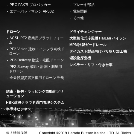
PRO PAK'R プロパッカー
ブレーキ部品
エアーパッドマシン AP502
電装関係
その他
ドローン
ドライチェンジャー
ACSL-PF2 産業用プラットフォー
大型気化式冷風機 HaiLan ハイラン
ム
MPM社製ガードレール
PF2-Vision 建物・インフラ点検ド
ダイカスト製品向けバリ取り加工機
ローン
埋設物探査機
PF2-Delivery 物流・宅配ドローン
レベラー・リフト付き台車
PF2-Survey 撮影・計測・測量用
ドローン
全天候型災害支援用ドローン 千鳥
結束・梱包・ラッピング自動化ソリ
ューション
HBK建設クラウド通門管理システム
半導体ビジネス
個人情報保護
Copyright ©2019 Harada Bussan Kaisha, LTD. All Rights