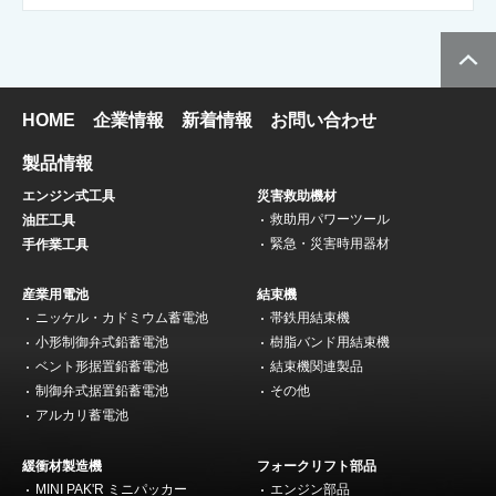
HOME
企業情報
新着情報
お問い合わせ
製品情報
エンジン式工具
災害救助機材
救助用パワーツール
油圧工具
緊急・災害時用器材
手作業工具
産業用電池
結束機
ニッケル・カドミウム蓄電池
帯鉄用結束機
小形制御弁式鉛蓄電池
樹脂バンド用結束機
ベント形据置鉛蓄電池
結束機関連製品
制御弁式据置鉛蓄電池
その他
アルカリ蓄電池
緩衝材製造機
フォークリフト部品
MINI PAK'R ミニパッカー
エンジン部品