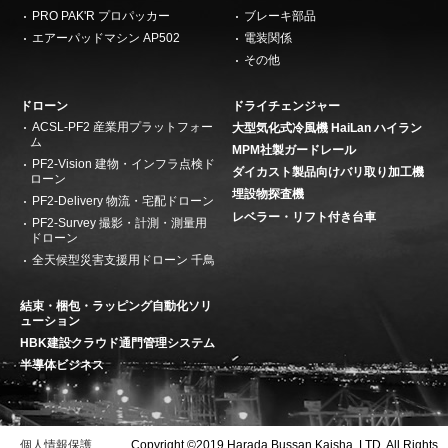
PRO PAK'R プロパッカー
ブレーキ部品
エアーパッドマシン AP502
電装関係
その他
ドローン
ドライチェンジャー
ACSL-PF2 産業用プラットフォー
大型気化式冷風機 HaiLan ハイラン
ム
MPM社製ガードレール
PF2-Vision 建物・インフラ点検ド
ダイカスト製品向けバリ取り加工機
ローン
埋設物探査機
PF2-Delivery 物流・宅配ドローン
レベラー・リフト付き台車
PF2-Survey 撮影・計測・測量用
ドローン
全天候型災害支援用ドローン 千鳥
結束・梱包・ラッピング自動化ソリ
ューション
HBK建設クラウド通門管理システム
半導体ビジネス
個人情報保護
Copyright ©2019 Harada Bussan Kaisha, LTD. All Rights