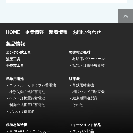
HOME
企業情報
新着情報
お問い合わせ
製品情報
エンジン式工具
災害救助機材
救助用パワーツール
油圧工具
緊急・災害時用器材
手作業工具
産業用電池
結束機
ニッケル・カドミウム蓄電池
帯鉄用結束機
小形制御弁式鉛蓄電池
樹脂バンド用結束機
ベント形据置鉛蓄電池
結束機関連製品
制御弁式据置鉛蓄電池
その他
アルカリ蓄電池
緩衝材製造機
フォークリフト部品
MINI PAK'R ミニパッカー
エンジン部品