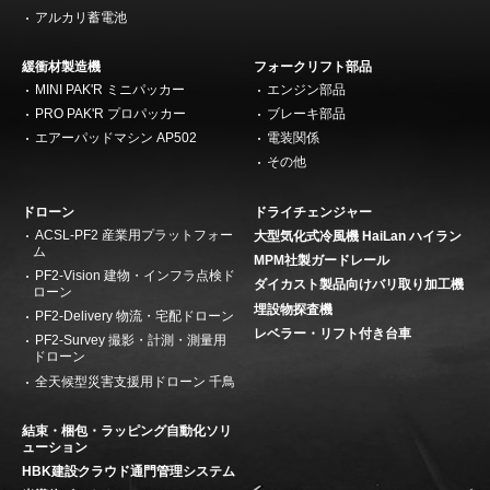
アルカリ蓄電池
緩衝材製造機
フォークリフト部品
MINI PAK'R ミニパッカー
エンジン部品
PRO PAK'R プロパッカー
ブレーキ部品
エアーパッドマシン AP502
電装関係
その他
ドローン
ドライチェンジャー
ACSL-PF2 産業用プラットフォー
大型気化式冷風機 HaiLan ハイラン
ム
MPM社製ガードレール
PF2-Vision 建物・インフラ点検ド
ダイカスト製品向けバリ取り加工機
ローン
埋設物探査機
PF2-Delivery 物流・宅配ドローン
レベラー・リフト付き台車
PF2-Survey 撮影・計測・測量用
ドローン
全天候型災害支援用ドローン 千鳥
結束・梱包・ラッピング自動化ソリ
ューション
HBK建設クラウド通門管理システム