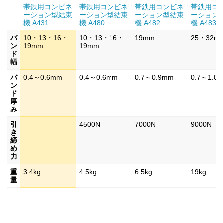
帯鉄用コンビネ
帯鉄用コンビネ
帯鉄用コンビネ
帯鉄用コ
ーション型結束
ーション型結束
ーション型結束
ーション
機 A431
機 A480
機 A482
機 A483
バ
10・13・16・
10・13・16・
19mm
25・32m
ン
19mm
19mm
ド
幅
バ
0.4～0.6mm
0.4～0.6mm
0.7～0.9mm
0.7～1.0
ン
ド
厚
み
引
―
4500N
7000N
9000N
き
締
め
力
重
3.4kg
4.5kg
6.5kg
19kg
量