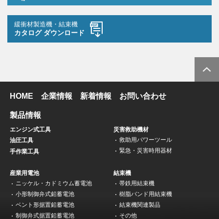
緩衝材製造機・結束機
カタログ ダウンロード
HOME
企業情報
新着情報
お問い合わせ
製品情報
エンジン式工具
災害救助機材
救助用パワーツール
油圧工具
緊急・災害時用器材
手作業工具
産業用電池
結束機
ニッケル・カドミウム蓄電池
帯鉄用結束機
小形制御弁式鉛蓄電池
樹脂バンド用結束機
ベント形据置鉛蓄電池
結束機関連製品
制御弁式据置鉛蓄電池
その他