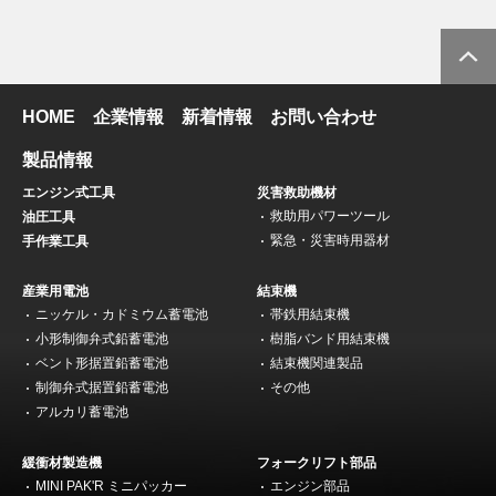
HOME
企業情報
新着情報
お問い合わせ
製品情報
エンジン式工具
災害救助機材
救助用パワーツール
油圧工具
緊急・災害時用器材
手作業工具
産業用電池
結束機
ニッケル・カドミウム蓄電池
帯鉄用結束機
小形制御弁式鉛蓄電池
樹脂バンド用結束機
ベント形据置鉛蓄電池
結束機関連製品
制御弁式据置鉛蓄電池
その他
アルカリ蓄電池
緩衝材製造機
フォークリフト部品
MINI PAK'R ミニパッカー
エンジン部品