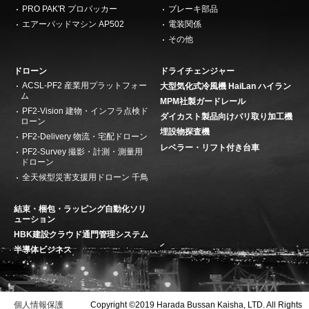
PRO PAK'R プロパッカー
ブレーキ部品
エアーパッドマシン AP502
電装関係
その他
ドローン
ドライチェンジャー
ACSL-PF2 産業用プラットフォー
大型気化式冷風機 HaiLan ハイラン
ム
MPM社製ガードレール
PF2-Vision 建物・インフラ点検ド
ダイカスト製品向けバリ取り加工機
ローン
埋設物探査機
PF2-Delivery 物流・宅配ドローン
レベラー・リフト付き台車
PF2-Survey 撮影・計測・測量用
ドローン
全天候型災害支援用ドローン 千鳥
結束・梱包・ラッピング自動化ソリ
ューション
HBK建設クラウド通門管理システム
半導体ビジネス
個人情報保護
Copyright ©2019 Harada Bussan Kaisha, LTD. All Rights