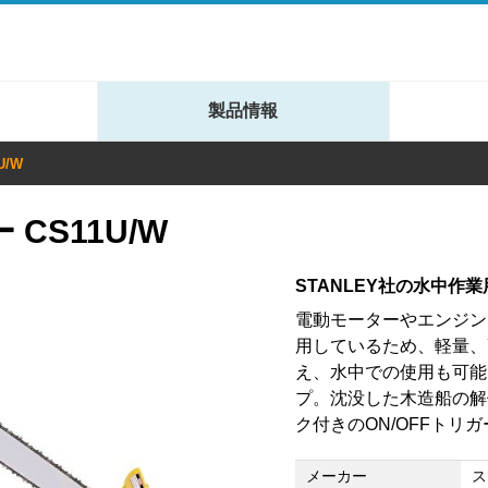
製品情報
U/W
CS11U/W
STANLEY社の水中作
電動モーターやエンジン
用しているため、軽量、
え、水中での使用も可能で
プ。沈没した木造船の解
ク付きのON/OFFト
メーカー
ス