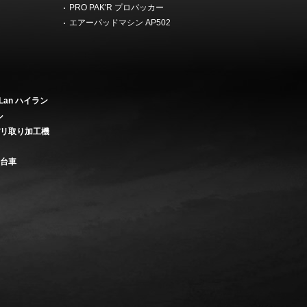
機
PRO PAK'R プロパッカー
エアーパッドマシン AP502
Lan ハイラン
ル
バリ取り加工機
き台車