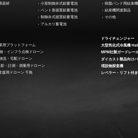
用器材
小形制御弁式鉛蓄電池
樹脂バンド用結束
ベント形据置鉛蓄電池
結束機関連製品
制御弁式据置鉛蓄電池
その他
アルカリ蓄電池
ドライチェンジャー
 産業用プラットフォーム
大型気化式冷風機 Hai
on 建物・インフラ点検ドローン
MPM社製ガードレー
ery 物流・宅配ドローン
ダイカスト製品向け
ey 撮影・計測・測量用ドローン
埋設物探査機
支援用ドローン 千鳥
レベラー・リフト付