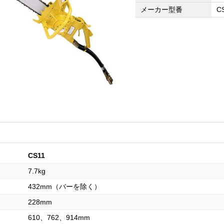
メーカー型番
C
CS11
7.7kg
432mm（バーを除く）
228mm
610、762、914mm