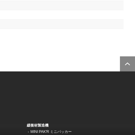
緩衝材製造機
MINI PAK'R ミニパッカー