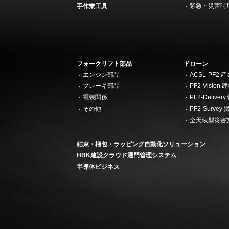
緊急・災害時
手作業工具
フォークリフト部品
ドローン
エンジン部品
ACSL-PF2
ブレーキ部品
PF2-Visi
電装関係
PF2-Deliv
その他
PF2-Surv
全天候型災害
結束・梱包・ラッピング自動化ソリューション
HBK建設クラウド通門管理システム
半導体ビジネス