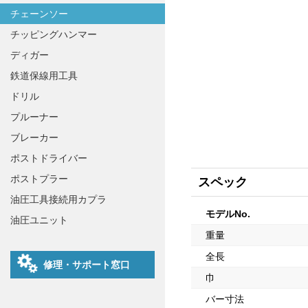
チェーンソー
チッピングハンマー
ディガー
鉄道保線用工具
ドリル
プルーナー
ブレーカー
ポストドライバー
ポストプラー
スペック
油圧工具接続用カプラ
モデルNo.
油圧ユニット
重量
全長
修理・サポート窓口
巾
バー寸法