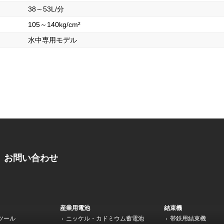
38～53L/分
105～140kg/cm²
水中専用モデル
お問い合わせ
産業用電池
結束機
ツール
ニッケル・カドミウム蓄電池
帯鉄用結束機