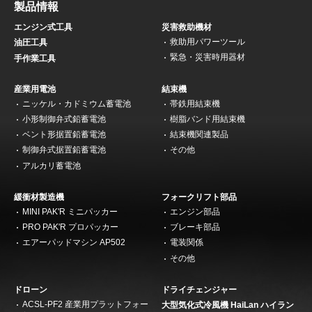
製品情報
エンジン式工具
災害救助機材
救助用パワーツール
油圧工具
緊急・災害時用器材
手作業工具
産業用電池
結束機
ニッケル・カドミウム蓄電池
帯鉄用結束機
小形制御弁式鉛蓄電池
樹脂バンド用結束機
ベント形据置鉛蓄電池
結束機関連製品
制御弁式据置鉛蓄電池
その他
アルカリ蓄電池
緩衝材製造機
フォークリフト部品
MINI PAK'R ミニパッカー
エンジン部品
PRO PAK'R プロパッカー
ブレーキ部品
エアーパッドマシン AP502
電装関係
その他
ドローン
ドライチェンジャー
ACSL-PF2 産業用プラットフォー
大型気化式冷風機 HaiLan ハイラン