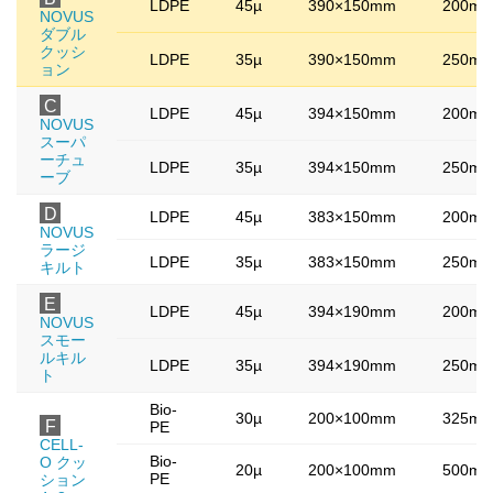
LDPE
45µ
390×150mm
200m
NOVUS
ダブル
クッシ
LDPE
35µ
390×150mm
250m
ョン
C
LDPE
45µ
394×150mm
200m
NOVUS
スーパ
ーチュ
LDPE
35µ
394×150mm
250m
ーブ
D
LDPE
45µ
383×150mm
200m
NOVUS
ラージ
LDPE
35µ
383×150mm
250m
キルト
E
LDPE
45µ
394×190mm
200m
NOVUS
スモー
ルキル
LDPE
35µ
394×190mm
250m
ト
Bio-
30µ
200×100mm
325m
F
PE
CELL-
Bio-
O クッ
20µ
200×100mm
500m
PE
ション