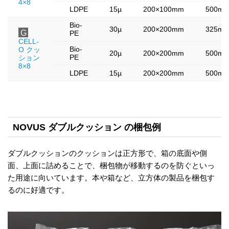
4×8
LDPE
15µ
200×100mm
500m
Bio-
30µ
200×200mm
325m
G
PE
CELL-
Bio-
O クッ
20µ
200×200mm
500m
PE
ション
8×8
LDPE
15µ
200×200mm
500m
NOVUS ダブルクッション の梱包例
ダブルクッションのクッションは正方形で、箱の底面や側
面、上面に詰めることで、梱包物が移動するのを防ぐといっ
た用途に向いています。本や箱など、立方体の製品を梱包す
るのに好適です。