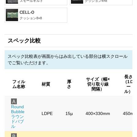
スモールキルト
クッション4×8
CELL-O
クッション8×8
スペック比較
スペック比較表が画面からはみ出している部分は横スクロール
でご覧いただけます。
長さ
サイズ（幅×
フィル
厚
（1ロ
材質
切り取り線
ム名称
さ
ー
間隔）
ル）
A
Round
Bubble
LDPE
15µ
400×330mm
450m
ラウン
ドバブ
ル
B