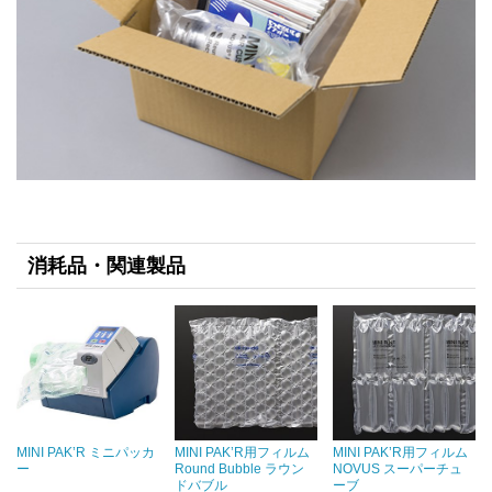
消耗品・関連製品
MINI PAK’R ミニパッカ
MINI PAK’R用フィルム
MINI PAK’R用フィルム
ー
Round Bubble ラウン
NOVUS スーパーチュ
ドバブル
ーブ