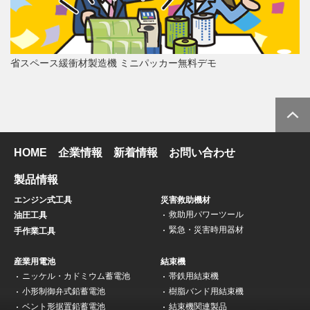
省スペース緩衝材製造機 ミニパッカー無料デモ
HOME
企業情報
新着情報
お問い合わせ
製品情報
エンジン式工具
災害救助機材
救助用パワーツール
油圧工具
緊急・災害時用器材
手作業工具
産業用電池
結束機
ニッケル・カドミウム蓄電池
帯鉄用結束機
小形制御弁式鉛蓄電池
樹脂バンド用結束機
ベント形据置鉛蓄電池
結束機関連製品