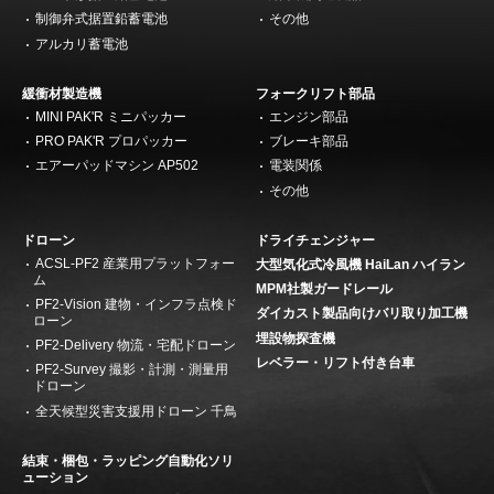
制御弁式据置鉛蓄電池
その他
アルカリ蓄電池
緩衝材製造機
フォークリフト部品
MINI PAK'R ミニパッカー
エンジン部品
PRO PAK'R プロパッカー
ブレーキ部品
エアーパッドマシン AP502
電装関係
その他
ドローン
ドライチェンジャー
ACSL-PF2 産業用プラットフォー
大型気化式冷風機 HaiLan ハイラン
ム
MPM社製ガードレール
PF2-Vision 建物・インフラ点検ド
ダイカスト製品向けバリ取り加工機
ローン
埋設物探査機
PF2-Delivery 物流・宅配ドローン
レベラー・リフト付き台車
PF2-Survey 撮影・計測・測量用
ドローン
全天候型災害支援用ドローン 千鳥
結束・梱包・ラッピング自動化ソリ
ューション