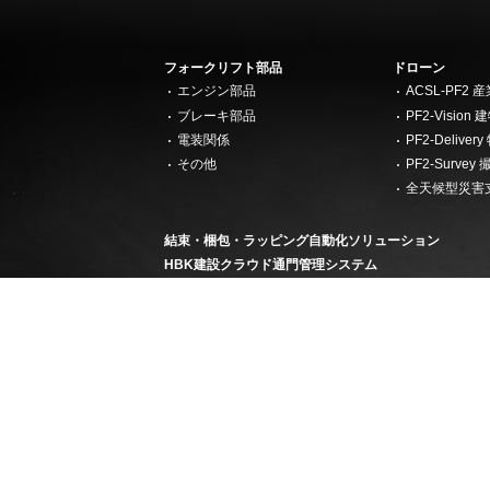
フォークリフト部品
ドローン
エンジン部品
ACSL-PF2
ブレーキ部品
PF2-Visi
電装関係
PF2-Deliv
その他
PF2-Surv
全天候型災害
結束・梱包・ラッピング自動化ソリューション
HBK建設クラウド通門管理システム
半導体ビジネス