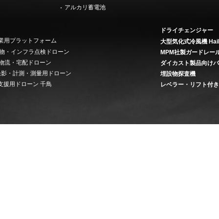
アルカリ蓄電池
ドライチェンジャー
 産業用プラットフォーム
大型気化式冷風機 Hai
on 建物・インフラ点検ドローン
MPM社製ガードレー
ery 物流・宅配ドローン
ダイカスト製品向け
ey 撮影・計測・測量用ドローン
埋設物探査機
支援用ドローン 千鳥
レベラー・リフト付