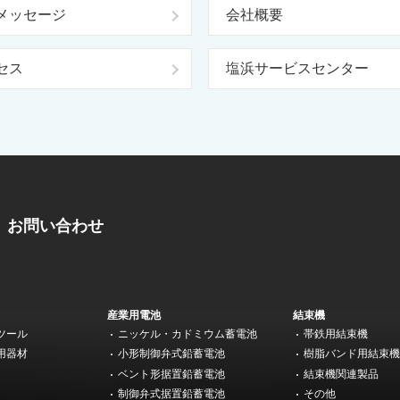
メッセージ
会社概要
セス
塩浜サービスセンター
お問い合わせ
産業用電池
結束機
ツール
ニッケル・カドミウム蓄電池
帯鉄用結束機
用器材
小形制御弁式鉛蓄電池
樹脂バンド用結束
ベント形据置鉛蓄電池
結束機関連製品
制御弁式据置鉛蓄電池
その他