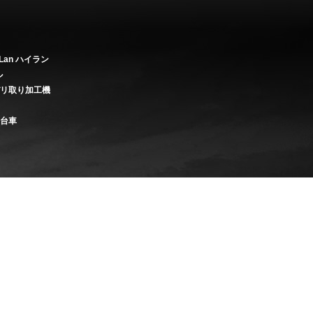
Lan ハイラン
ル
バリ取り加工機
き台車