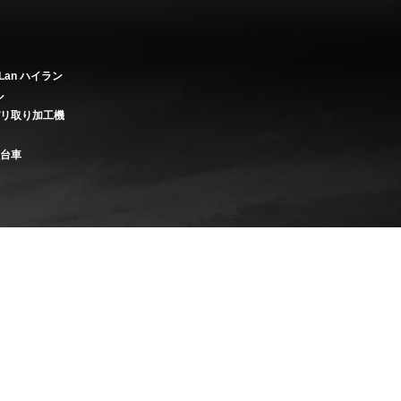
Lan ハイラン
ル
バリ取り加工機
き台車