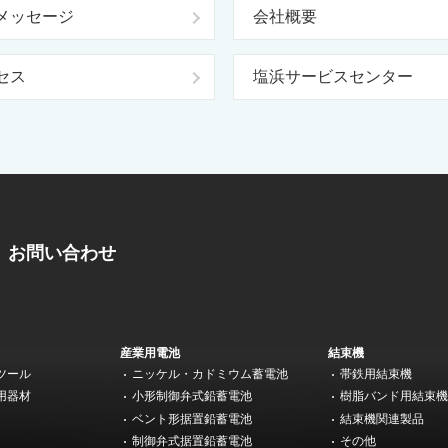
メッセージ
会社概要
セス
塩浜サービスセンター
お問い合わせ
産業用電池
結束機
ツール
ニッケル・カドミウム蓄電池
帯鉄用結束機
用器材
小形制御弁式鉛蓄電池
樹脂バンド用結束
ベント形据置鉛蓄電池
結束機関連製品
制御弁式据置鉛蓄電池
その他