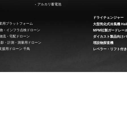
アルカリ蓄電池
ドライチェンジャー
 産業用プラットフォーム
大型気化式冷風機 Hai
on 建物・インフラ点検ドローン
MPM社製ガードレー
ery 物流・宅配ドローン
ダイカスト製品向け
ey 撮影・計測・測量用ドローン
埋設物探査機
支援用ドローン 千鳥
レベラー・リフト付