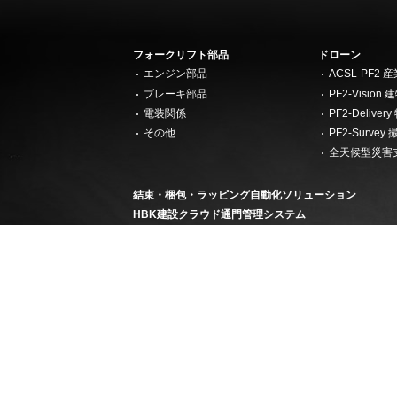
フォークリフト部品
ドローン
エンジン部品
ACSL-PF2
ブレーキ部品
PF2-Visi
電装関係
PF2-Deliv
その他
PF2-Surv
全天候型災害
結束・梱包・ラッピング自動化ソリューション
HBK建設クラウド通門管理システム
半導体ビジネス