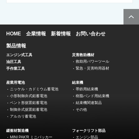
HOME
企業情報
新着情報
お問い合わせ
製品情報
エンジン式工具
災害救助機材
救助用パワーツール
油圧工具
緊急・災害時用器材
手作業工具
産業用電池
結束機
ニッケル・カドミウム蓄電池
帯鉄用結束機
小形制御弁式鉛蓄電池
樹脂バンド用結束機
ベント形据置鉛蓄電池
結束機関連製品
制御弁式据置鉛蓄電池
その他
アルカリ蓄電池
緩衝材製造機
フォークリフト部品
MINI PAK'R ミニパッカー
エンジン部品