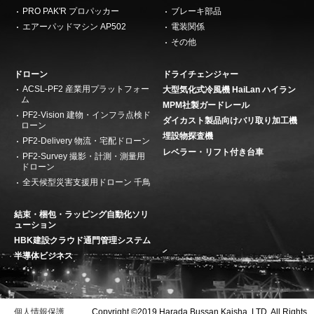
PRO PAK'R プロパッカー
ブレーキ部品
エアーパッドマシン AP502
電装関係
その他
ドローン
ドライチェンジャー
ACSL-PF2 産業用プラットフォー
大型気化式冷風機 HaiLan ハイラン
ム
MPM社製ガードレール
PF2-Vision 建物・インフラ点検ド
ダイカスト製品向けバリ取り加工機
ローン
埋設物探査機
PF2-Delivery 物流・宅配ドローン
レベラー・リフト付き台車
PF2-Survey 撮影・計測・測量用
ドローン
全天候型災害支援用ドローン 千鳥
結束・梱包・ラッピング自動化ソリ
ューション
HBK建設クラウド通門管理システム
半導体ビジネス
個人情報保護
Copyright ©2019 Harada Bussan Kaisha, LTD. All Rights