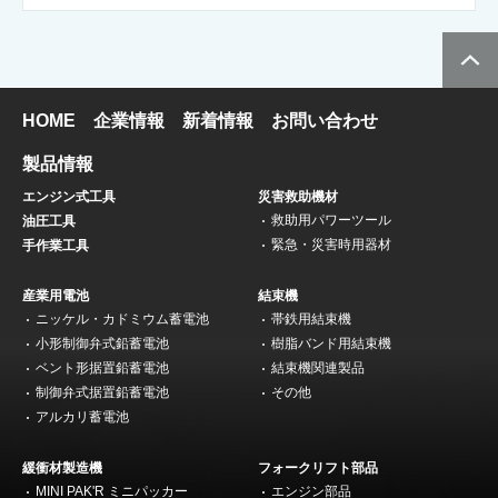
HOME
企業情報
新着情報
お問い合わせ
製品情報
エンジン式工具
災害救助機材
救助用パワーツール
油圧工具
緊急・災害時用器材
手作業工具
産業用電池
結束機
ニッケル・カドミウム蓄電池
帯鉄用結束機
小形制御弁式鉛蓄電池
樹脂バンド用結束機
ベント形据置鉛蓄電池
結束機関連製品
制御弁式据置鉛蓄電池
その他
アルカリ蓄電池
緩衝材製造機
フォークリフト部品
MINI PAK'R ミニパッカー
エンジン部品