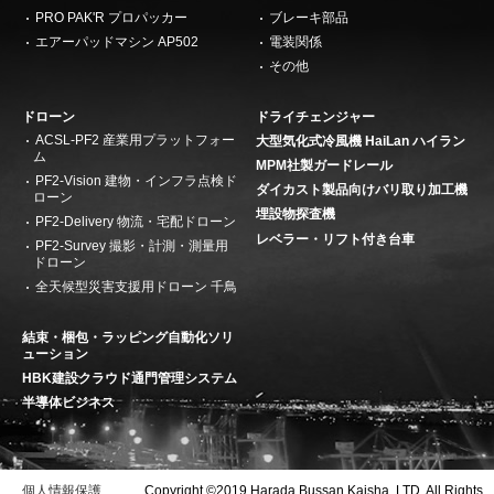
PRO PAK'R プロパッカー
ブレーキ部品
エアーパッドマシン AP502
電装関係
その他
ドローン
ドライチェンジャー
ACSL-PF2 産業用プラットフォー
大型気化式冷風機 HaiLan ハイラン
ム
MPM社製ガードレール
PF2-Vision 建物・インフラ点検ド
ダイカスト製品向けバリ取り加工機
ローン
埋設物探査機
PF2-Delivery 物流・宅配ドローン
レベラー・リフト付き台車
PF2-Survey 撮影・計測・測量用
ドローン
全天候型災害支援用ドローン 千鳥
結束・梱包・ラッピング自動化ソリ
ューション
HBK建設クラウド通門管理システム
半導体ビジネス
個人情報保護
Copyright ©2019 Harada Bussan Kaisha, LTD. All Rights