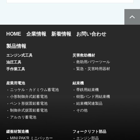
HOME
企業情報
新着情報
お問い合わせ
製品情報
エンジン式工具
災害救助機材
救助用パワーツール
油圧工具
緊急・災害時用器材
手作業工具
産業用電池
結束機
ニッケル・カドミウム蓄電池
帯鉄用結束機
小形制御弁式鉛蓄電池
樹脂バンド用結束機
ベント形据置鉛蓄電池
結束機関連製品
制御弁式据置鉛蓄電池
その他
アルカリ蓄電池
緩衝材製造機
フォークリフト部品
MINI PAK'R ミニパッカー
エンジン部品