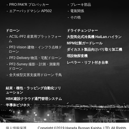
PRO PAK'R プロパッカー
ブレーキ部品
エアーパッドマシン AP502
電装関係
その他
ドローン
ドライチェンジャー
ACSL-PF2 産業用プラットフォー
大型気化式冷風機 HaiLan ハイラン
ム
MPM社製ガードレール
PF2-Vision 建物・インフラ点検ド
ダイカスト製品向けバリ取り加工機
ローン
埋設物探査機
PF2-Delivery 物流・宅配ドローン
レベラー・リフト付き台車
PF2-Survey 撮影・計測・測量用
ドローン
全天候型災害支援用ドローン 千鳥
結束・梱包・ラッピング自動化ソリ
ューション
HBK建設クラウド通門管理システム
半導体ビジネス
個人情報保護
Copyright ©2019 Harada Bussan Kaisha, LTD. All Rights