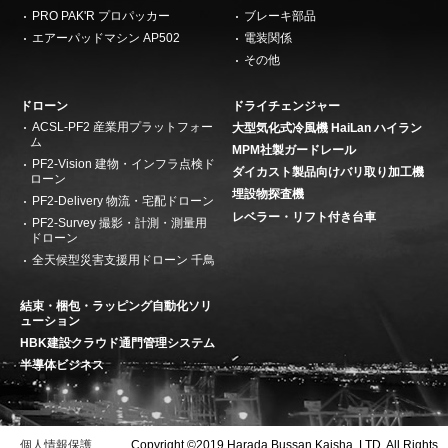
PRO PAK'R プロパッカー
ブレーキ部品
エアーパッドマシン AP502
電装関係
その他
ドローン
ドライチェンジャー
ACSL-PF2 産業用プラットフォー
大型気化式冷風機 HaiLan ハイラン
ム
MPM社製ガードレール
PF2-Vision 建物・インフラ点検ド
ダイカスト製品向けバリ取り加工機
ローン
埋設物探査機
PF2-Delivery 物流・宅配ドローン
レベラー・リフト付き台車
PF2-Survey 撮影・計測・測量用
ドローン
全天候型災害支援用ドローン 千鳥
結束・梱包・ラッピング自動化ソリ
ューション
HBK建設クラウド通門管理システム
半導体ビジネス
個人情報保護
Copyright ©2019 Harada Bussan Kaisha, LTD. All Rights