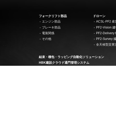
フォークリフト部品
ドローン
エンジン部品
ACSL-PF2
ブレーキ部品
PF2-Visi
電装関係
PF2-Deliv
その他
PF2-Surv
全天候型災害
結束・梱包・ラッピング自動化ソリューション
HBK建設クラウド通門管理システム
半導体ビジネス