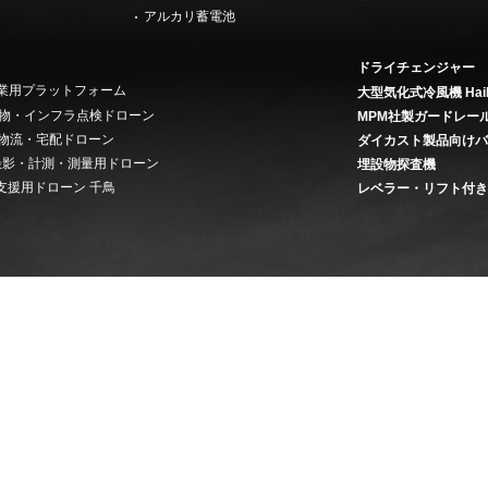
アルカリ蓄電池
ドライチェンジャー
 産業用プラットフォーム
大型気化式冷風機 Hai
on 建物・インフラ点検ドローン
MPM社製ガードレー
ery 物流・宅配ドローン
ダイカスト製品向け
ey 撮影・計測・測量用ドローン
埋設物探査機
支援用ドローン 千鳥
レベラー・リフト付