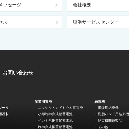
メッセージ
会社概要
セス
塩浜サービスセンター
お問い合わせ
産業用電池
結束機
ツール
ニッケル・カドミウム蓄電池
帯鉄用結束機
用器材
小形制御弁式鉛蓄電池
樹脂バンド用結束
ベント形据置鉛蓄電池
結束機関連製品
制御弁式据置鉛蓄電池
その他