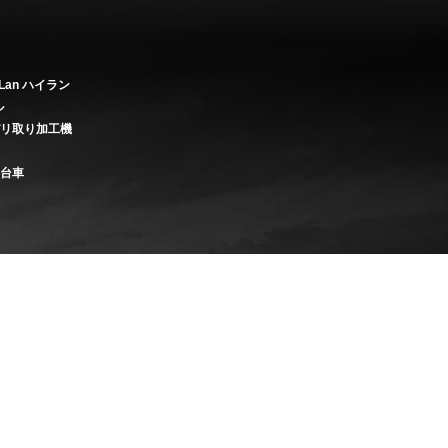
Lan ハイラン
ル
バリ取り加工機
き台車