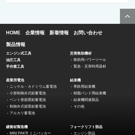
HOME
企業情報
新着情報
お問い合わせ
製品情報
エンジン式工具
災害救助機材
救助用パワーツール
油圧工具
緊急・災害時用器材
手作業工具
産業用電池
結束機
ニッケル・カドミウム蓄電池
帯鉄用結束機
小形制御弁式鉛蓄電池
樹脂バンド用結束機
ベント形据置鉛蓄電池
結束機関連製品
制御弁式据置鉛蓄電池
その他
アルカリ蓄電池
緩衝材製造機
フォークリフト部品
MINI PAK'R ミニパッカー
エンジン部品