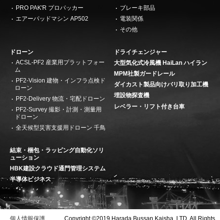
PRO PAK'R プロパッカー
ブレーキ部品
エアーパッドマシン AP502
電装関係
その他
ドローン
ドライチェンジャー
ACSL-PF2 産業用プラットフォー
大型気化式冷風機 HaiLan ハイラン
ム
MPM社製ガードレール
PF2-Vision 建物・インフラ点検ド
ダイカスト製品向けバリ取り加工機
ローン
埋設物探査機
PF2-Delivery 物流・宅配ドローン
レベラー・リフト付き台車
PF2-Survey 撮影・計測・測量用
ドローン
全天候型災害支援用ドローン 千鳥
結束・梱包・ラッピング自動化ソリ
ューション
HBK建設クラウド通門管理システム
半導体ビジネス
個人情報保護
Copyright ©2019 Harada Bussan Kaisha, LTD. All Rights