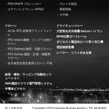
PRO PAK'R プロパッカー
ブレーキ部品
エアーパッドマシン AP502
電装関係
その他
ドローン
ドライチェンジャー
ACSL-PF2 産業用プラットフォー
大型気化式冷風機 HaiLan ハイラン
ム
MPM社製ガードレール
PF2-Vision 建物・インフラ点検ド
ダイカスト製品向けバリ取り加工機
ローン
埋設物探査機
PF2-Delivery 物流・宅配ドローン
レベラー・リフト付き台車
PF2-Survey 撮影・計測・測量用
ドローン
全天候型災害支援用ドローン 千鳥
結束・梱包・ラッピング自動化ソリ
ューション
HBK建設クラウド通門管理システム
半導体ビジネス
個人情報保護
Copyright ©2019 Harada Bussan Kaisha, LTD. All Rights