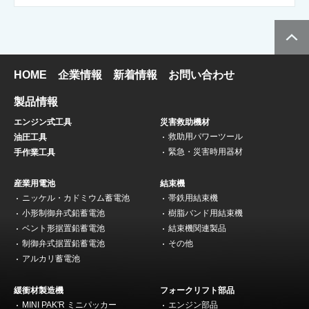
HOME
企業情報
新着情報
お問い合わせ
製品情報
エンジン式工具
災害救助機材
救助用パワーツール
油圧工具
緊急・災害時用器材
手作業工具
産業用電池
結束機
ニッケル・カドミウム蓄電池
帯鉄用結束機
小形制御弁式鉛蓄電池
樹脂バンド用結束機
ベント形据置鉛蓄電池
結束機関連製品
制御弁式据置鉛蓄電池
その他
アルカリ蓄電池
緩衝材製造機
フォークリフト部品
MINI PAK'R ミニパッカー
エンジン部品