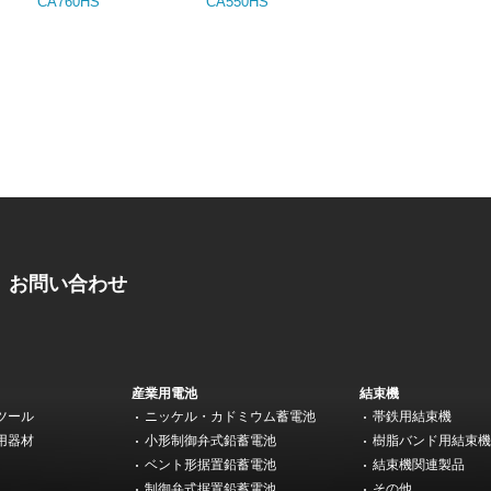
CA760HS
CA550HS
お問い合わせ
産業用電池
結束機
ツール
ニッケル・カドミウム蓄電池
帯鉄用結束機
用器材
小形制御弁式鉛蓄電池
樹脂バンド用結束
ベント形据置鉛蓄電池
結束機関連製品
制御弁式据置鉛蓄電池
その他