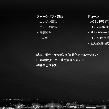
フォークリフト部品
ドローン
エンジン部品
ACSL-PF2
ブレーキ部品
PF2-Visi
電装関係
PF2-Deliv
その他
PF2-Surv
全天候型災害
結束・梱包・ラッピング自動化ソリューション
HBK建設クラウド通門管理システム
半導体ビジネス