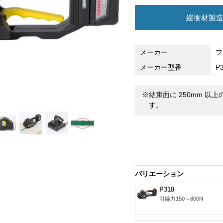
緩衝材製
メーカー
フ
メーカー型番
P
※結束面に 250mm 
す。
バリエーション
P318
引締力150～800N