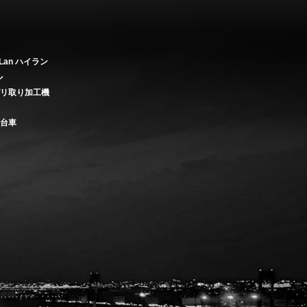
Lan ハイラン
ル
バリ取り加工機
き台車