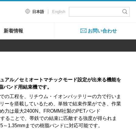
日本語
English
新着情報
お問い合わせ
ュアル／セミオートマチックモード設定が出来る機能を
樹脂バンド用結束機です。
での工程を、リチウム・イオンバッテリーの力で行いま
リーを搭載しているため、単独で結束作業ができ、作業
力は最大2400N。FROMM社製のPETバンド
」を使用することで、帯鉄での結束に匹敵する強度が得られま
65～1.35mmまでの樹脂バンドに対応可能です。