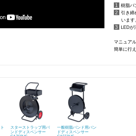
1
樹脂バ
2
引き締
います
3
LED
マニュア
簡単に行
スト
スターストラップ用バ
一般樹脂バンド用バン
ンドディスペンサー
ドディスペンサー