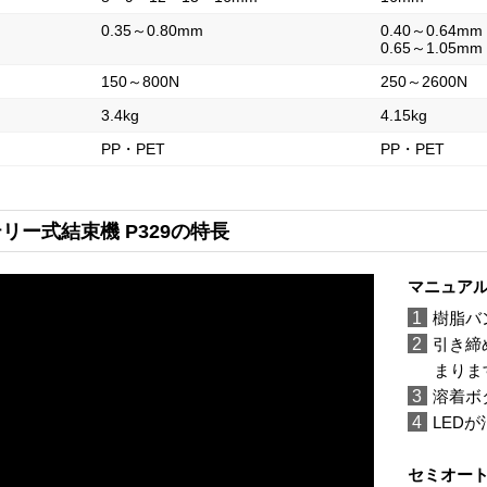
0.35～0.80mm
0.40～0.64mm
0.65～1.05mm
150～800N
250～2600N
3.4kg
4.15kg
PP・PET
PP・PET
リー式結束機 P329の特長
マニュア
1
樹脂バ
2
引き締
まりま
3
溶着ボ
4
LED
セミオー