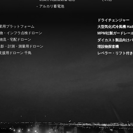
アルカリ蓄電池
ドライチェンジャー
 産業用プラットフォーム
大型気化式冷風機 Hai
on 建物・インフラ点検ドローン
MPM社製ガードレー
ery 物流・宅配ドローン
ダイカスト製品向け
ey 撮影・計測・測量用ドローン
埋設物探査機
支援用ドローン 千鳥
レベラー・リフト付