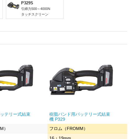
P329S
引締力500～4000N
タッチスクリーン
ッテリー式結束
樹脂バンド用バッテリー式結束
機 P329
MM）
フロム（FROMM）
16・19mm