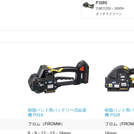
P328S
引締力250～2600N
タッチスクリーン
樹脂バンド用バッテリー式結束
樹脂バンド用バ
機 P318
機 P328
フロム（FROMM）
フロム（FRO
8・9・12・13・16mm
16mm