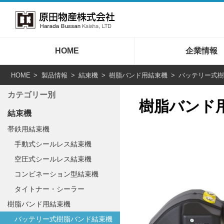
HOME
企業情報
HOME
製品情報
結束機
樹脂バンド用結束機
バッテリー式樹
カテゴリー別
樹脂バンド用
結束機
帯鉄用結束機
手動式シールレス結束機
空圧式シールレス結束機
コンビネーション型結束機
タイトナー・シーラー
樹脂バンド用結束機
バッテリー式樹脂バンド結束機