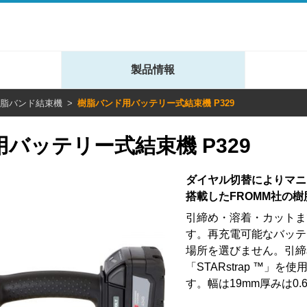
製品情報
脂バンド結束機
樹脂バンド用バッテリー式結束機 P329
バッテリー式結束機 P329
ダイヤル切替によりマニ
搭載したFROMM社の
引締め・溶着・カットま
す。再充電可能なバッテ
場所を選びません。引締め
「STARstrap ™
す。幅は19mm厚みは0.