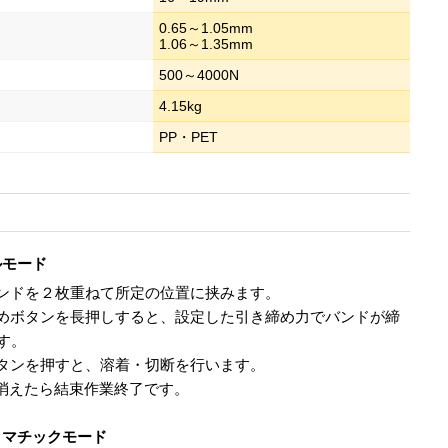
0.65～1.05mm
1.06～1.35mm
500～4000N
4.15kg
PP・PET
ルモード
ンドを２枚重ねて所定の位置に挟みます。
めボタンを長押しすると、設定した引き締め力でバンドが締
す。
タンを押すと、溶着・切断を行います。
が消えたら結束作業終了です。
トマチックモード