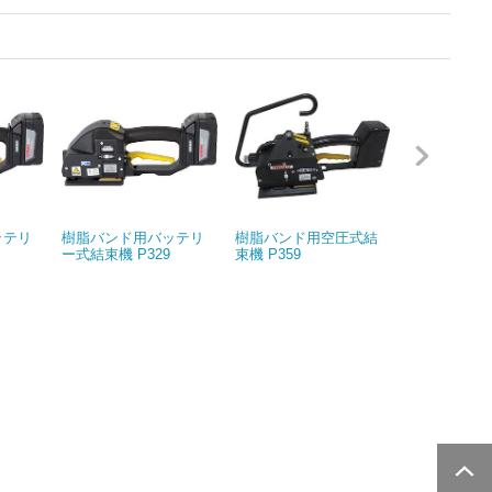
ッテリ
樹脂バンド用バッテリ
樹脂バンド用空圧式結
樹脂バンド
ー式結束機 P329
束機 P359
束機 P380