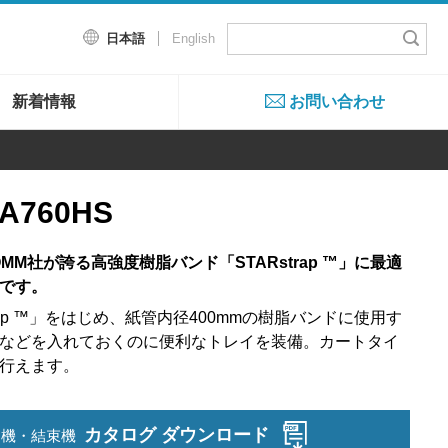
日本語
English
新着情報
お問い合わせ
760HS
MM社が誇る高強度樹脂バンド「STARstrap ™」に最適
です。
trap ™」をはじめ、紙管内径400mmの樹脂バンドに使用す
などを入れておくのに便利なトレイを装備。カートタイ
行えます。
カタログ ダウンロード
造機・結束機