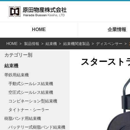
HOME
企業情報
HOME
製品情報
結束機
結束機関連製品
ディスペンサー
カテゴリー別
スターストラ
結束機
帯鉄用結束機
手動式シールレス結束機
空圧式シールレス結束機
コンビネーション型結束機
タイトナー・シーラー
樹脂バンド用結束機
バッテリー式樹脂バンド結束機