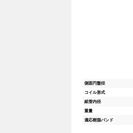
側面円盤径
コイル形式
紙管内径
重量
適応樹脂バンド