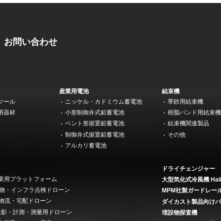
お問い合わせ
産業用電池
結束機
ツール
ニッケル・カドミウム蓄電池
帯鉄用結束機
用器材
小形制御弁式鉛蓄電池
樹脂バンド用結束
ベント形据置鉛蓄電池
結束機関連製品
制御弁式据置鉛蓄電池
その他
アルカリ蓄電池
ドライチェンジャー
 産業用プラットフォーム
大型気化式冷風機 Hai
on 建物・インフラ点検ドローン
MPM社製ガードレー
ery 物流・宅配ドローン
ダイカスト製品向け
ey 撮影・計測・測量用ドローン
埋設物探査機