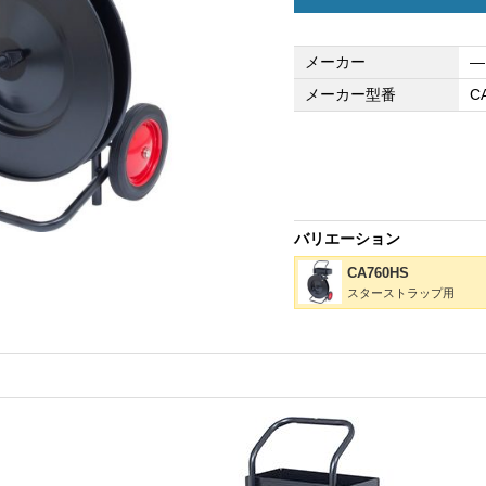
メーカー
―
メーカー型番
C
バリエーション
CA760HS
スターストラップ用