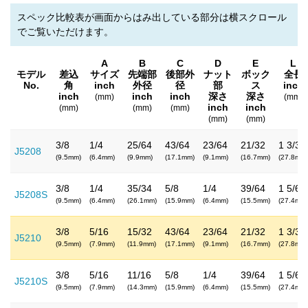
スペック比較表が画面からはみ出している部分は横スクロール
でご覧いただけます。
A
B
C
D
E
L
モデル
差込
サイズ
先端部
後部外
ナット
ボック
全長
No.
角
inch
外径
径
部
ス
inch
inch
inch
inch
深さ
深さ
(mm)
(mm)
inch
inch
(mm)
(mm)
(mm)
(mm)
(mm)
3/8
1/4
25/64
43/64
23/64
21/32
1 3/32
J5208
(9.5mm)
(6.4mm)
(9.9mm)
(17.1mm)
(9.1mm)
(16.7mm)
(27.8mm)
3/8
1/4
35/34
5/8
1/4
39/64
1 5/64
J5208S
(9.5mm)
(6.4mm)
(26.1mm)
(15.9mm)
(6.4mm)
(15.5mm)
(27.4mm)
3/8
5/16
15/32
43/64
23/64
21/32
1 3/32
J5210
(9.5mm)
(7.9mm)
(11.9mm)
(17.1mm)
(9.1mm)
(16.7mm)
(27.8mm)
3/8
5/16
11/16
5/8
1/4
39/64
1 5/64
J5210S
(9.5mm)
(7.9mm)
(14.3mm)
(15.9mm)
(6.4mm)
(15.5mm)
(27.4mm)