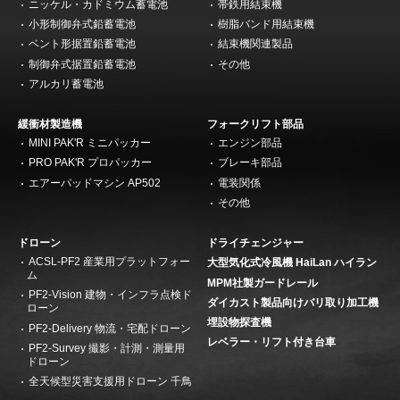
ニッケル・カドミウム蓄電池
帯鉄用結束機
小形制御弁式鉛蓄電池
樹脂バンド用結束機
ベント形据置鉛蓄電池
結束機関連製品
制御弁式据置鉛蓄電池
その他
アルカリ蓄電池
緩衝材製造機
フォークリフト部品
MINI PAK'R ミニパッカー
エンジン部品
PRO PAK'R プロパッカー
ブレーキ部品
エアーパッドマシン AP502
電装関係
その他
ドローン
ドライチェンジャー
ACSL-PF2 産業用プラットフォー
大型気化式冷風機 HaiLan ハイラン
ム
MPM社製ガードレール
PF2-Vision 建物・インフラ点検ド
ダイカスト製品向けバリ取り加工機
ローン
埋設物探査機
PF2-Delivery 物流・宅配ドローン
レベラー・リフト付き台車
PF2-Survey 撮影・計測・測量用
ドローン
全天候型災害支援用ドローン 千鳥