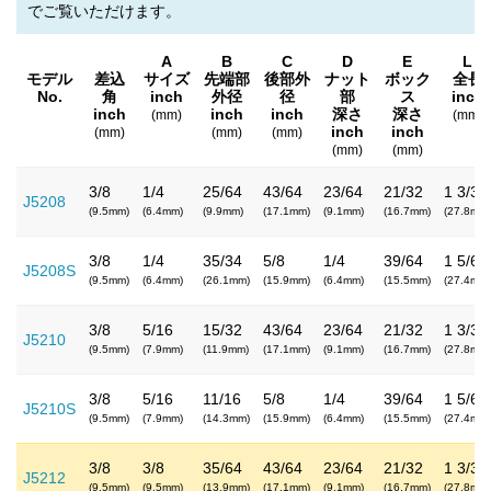
でご覧いただけます。
A
B
C
D
E
L
モデル
差込
サイズ
先端部
後部外
ナット
ボック
全長
No.
角
inch
外径
径
部
ス
inch
inch
inch
inch
深さ
深さ
(mm)
(mm)
inch
inch
(mm)
(mm)
(mm)
(mm)
(mm)
3/8
1/4
25/64
43/64
23/64
21/32
1 3/32
J5208
(9.5mm)
(6.4mm)
(9.9mm)
(17.1mm)
(9.1mm)
(16.7mm)
(27.8mm)
3/8
1/4
35/34
5/8
1/4
39/64
1 5/64
J5208S
(9.5mm)
(6.4mm)
(26.1mm)
(15.9mm)
(6.4mm)
(15.5mm)
(27.4mm)
3/8
5/16
15/32
43/64
23/64
21/32
1 3/32
J5210
(9.5mm)
(7.9mm)
(11.9mm)
(17.1mm)
(9.1mm)
(16.7mm)
(27.8mm)
3/8
5/16
11/16
5/8
1/4
39/64
1 5/64
J5210S
(9.5mm)
(7.9mm)
(14.3mm)
(15.9mm)
(6.4mm)
(15.5mm)
(27.4mm)
3/8
3/8
35/64
43/64
23/64
21/32
1 3/32
J5212
(9.5mm)
(9.5mm)
(13.9mm)
(17.1mm)
(9.1mm)
(16.7mm)
(27.8mm)