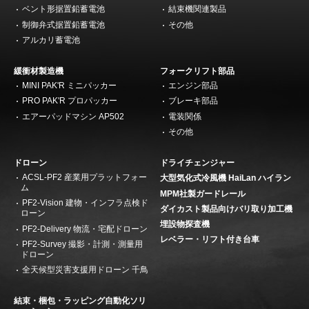
ベント形据置鉛蓄電池
結束機関連製品
制御弁式据置鉛蓄電池
その他
アルカリ蓄電池
緩衝材製造機
フォークリフト部品
MINI PAK'R ミニパッカー
エンジン部品
PRO PAK'R プロパッカー
ブレーキ部品
エアーパッドマシン AP502
電装関係
その他
ドローン
ドライチェンジャー
ACSL-PF2 産業用プラットフォー
大型気化式冷風機 HaiLan ハイラン
ム
MPM社製ガードレール
PF2-Vision 建物・インフラ点検ド
ダイカスト製品向けバリ取り加工機
ローン
埋設物探査機
PF2-Delivery 物流・宅配ドローン
レベラー・リフト付き台車
PF2-Survey 撮影・計測・測量用
ドローン
全天候型災害支援用ドローン 千鳥
結束・梱包・ラッピング自動化ソリ