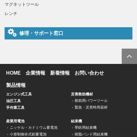
マグネットツール
レンチ
修理・サポート窓口
HOME
企業情報
新着情報
お問い合わせ
製品情報
エンジン式工具
災害救助機材
救助用パワーツール
油圧工具
緊急・災害時用器材
手作業工具
産業用電池
結束機
ニッケル・カドミウム蓄電池
帯鉄用結束機
小形制御弁式鉛蓄電池
樹脂バンド用結束機