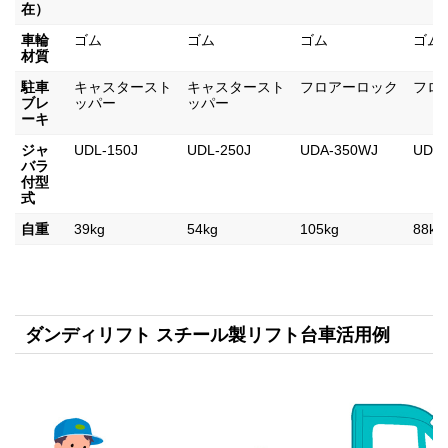
在）
車輪
ゴム
ゴム
ゴム
ゴム
材質
駐車
キャスタースト
キャスタースト
フロアーロック
フロ
ブレ
ッパー
ッパー
ーキ
ジャ
UDL-150J
UDL-250J
UDA-350WJ
UDA-
バラ
付型
式
自重
39kg
54kg
105kg
88kg
ダンディリフト スチール製リフト台車活用例