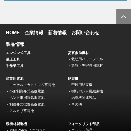
HOME
企業情報
新着情報
お問い合わせ
製品情報
エンジン式工具
災害救助機材
救助用パワーツール
油圧工具
緊急・災害時用器材
手作業工具
産業用電池
結束機
ニッケル・カドミウム蓄電池
帯鉄用結束機
小形制御弁式鉛蓄電池
樹脂バンド用結束機
ベント形据置鉛蓄電池
結束機関連製品
制御弁式据置鉛蓄電池
その他
アルカリ蓄電池
緩衝材製造機
フォークリフト部品
MINI PAK'R ミニパッカー
エンジン部品