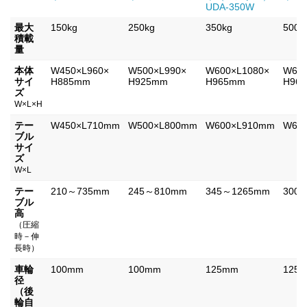
UDA-350W
最大
150kg
250kg
350kg
500k
積載
量
本体
W450×L960×
W500×L990×
W600×L1080×
W600
サイ
H885mm
H925mm
H965mm
H96
ズ
W×L×H
テー
W450×L710mm
W500×L800mm
W600×L910mm
W60
ブル
サイ
ズ
W×L
テー
210～735mm
245～810mm
345～1265mm
300
ブル
高
（圧縮
時－伸
長時）
車輪
100mm
100mm
125mm
125
径
（後
輪自