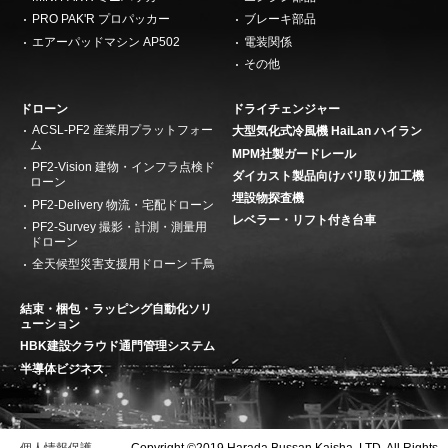
PRO PAK'R プロパッカー
ブレーキ部品
エアーパッドマシン AP502
電装関係
その他
ドローン
ドライチェンジャー
ACSL-PF2 産業用プラットフォー
大型気化式冷風機 HaiLan ハイラン
ム
MPM社製ガードレール
PF2-Vision 建物・インフラ点検ド
ダイカスト製品向けバリ取り加工機
ローン
埋設物探査機
PF2-Delivery 物流・宅配ドローン
レベラー・リフト付き台車
PF2-Survey 撮影・計測・測量用
ドローン
全天候型災害支援用ドローン 千鳥
結束・梱包・ラッピング自動化ソリ
ューション
HBK建設クラウド通門管理システム
半導体ビジネス