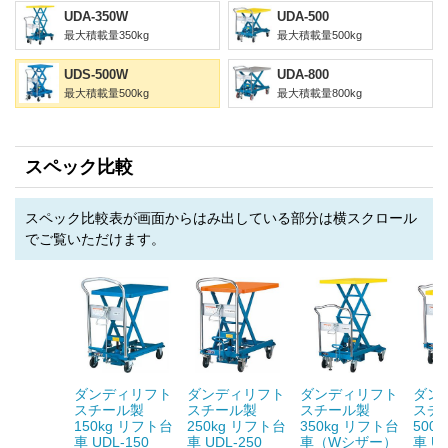
UDA-350W
UDA-500
最大積載量350kg
最大積載量500kg
UDS-500W
UDA-800
最大積載量500kg
最大積載量800kg
スペック比較
スペック比較表が画面からはみ出している部分は横スクロール
でご覧いただけます。
ダンディリフト
ダンディリフト
ダンディリフト
ダン
スチール製
スチール製
スチール製
スチ
150kg リフト台
250kg リフト台
350kg リフト台
500
車 UDL-150
車 UDL-250
車（Wシザー）
車 UD