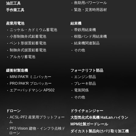
救助用パワーツール
油圧工具
緊急・災害時用器材
手作業工具
産業用電池
結束機
ニッケル・カドミウム蓄電池
帯鉄用結束機
小形制御弁式鉛蓄電池
樹脂バンド用結束機
ベント形据置鉛蓄電池
結束機関連製品
制御弁式据置鉛蓄電池
その他
アルカリ蓄電池
緩衝材製造機
フォークリフト部品
MINI PAK'R ミニパッカー
エンジン部品
PRO PAK'R プロパッカー
ブレーキ部品
エアーパッドマシン AP502
電装関係
その他
ドローン
ドライチェンジャー
ACSL-PF2 産業用プラットフォー
大型気化式冷風機 HaiLan ハイラン
ム
MPM社製ガードレール
PF2-Vision 建物・インフラ点検ド
ダイカスト製品向けバリ取り加工機
ローン